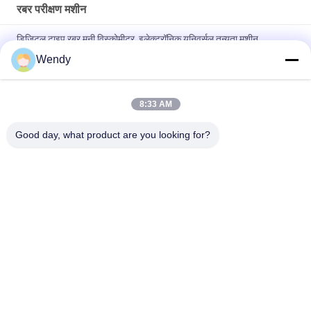
रबर परीक्षण मशीन
डिजिटल टाइप रबर मूनी विस्कोमीटर, इलेक्ट्रॉनिक यूनिवर्सल तन्यता मशीन
एएसटीएम-डी 2084
Wendy
रोटर के बिना लैब ने सिंगल चिप कंट्रोल रिओमीटर रबर टेस्टिंग मशीन का इस्तेमाल
किया
8:33 AM
रबर प्लास्टिक के लिए IS0 180 इलेक्ट्रॉनिक चरखी प्रभाव यांत्रिक परीक्षण मशीन
Good day, what product are you looking for?
लोकप्रिय श्रेणियां
सभी
रबर परीक्षण मशीन
वल्केनाइजिंग प्रेस मशीन
दो रोल मिल
यूनिवर्सल परीक्षण मशीन
बनबरी मिक्सर
तन्यता परीक्षण मशीन