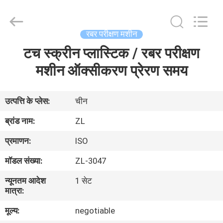
Zhongli
Instrument
Technology
Co.,
Ltd..
रबर परीक्षण मशीन
All
Rights
टच स्क्रीन प्लास्टिक / रबर परीक्षण
घर
Reserved.
मशीन ऑक्सीकरण प्रेरण समय
उत्पादों
उत्पत्ति के प्लेस:
चीन
वीडियो
ब्रांड नाम:
ZL
प्रमाणन:
ISO
हमारे
मॉडल संख्या:
ZL-3047
बारे
न्यूनतम आदेश
1 सेट
में
मात्रा:
मूल्य:
negotiable
कारखाना