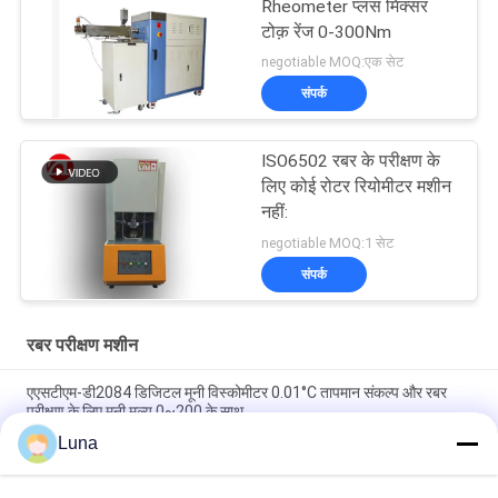
Rheometer प्लस मिक्सर
टोक़ रेंज 0-300Nm
negotiable MOQ:एक सेट
संपर्क
ISO6502 रबर के परीक्षण के
लिए कोई रोटर रियोमीटर मशीन
नहीं:
negotiable MOQ:1 सेट
संपर्क
रबर परीक्षण मशीन
एएसटीएम-डी2084 डिजिटल मूनी विस्कोमीटर 0.01°C तापमान संकल्प और रबर
परीक्षण के लिए मूनी मूल्य 0~200 के साथ
Luna
रोटर के बिना लैब ने सिंगल चिप कंट्रोल रिओमीटर रबर टेस्टिंग मशीन का इस्तेमाल
किया