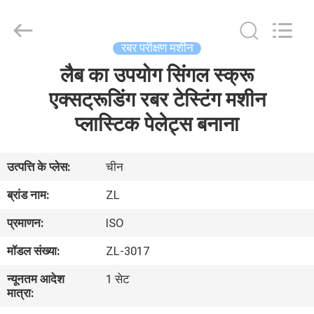
Zhongli
Instrument
Technology
Co.,
Ltd..
रबर परीक्षण मशीन
All
Rights
लैब का उपयोग सिंगल स्क्रू
घर
Reserved.
एक्सट्रूडिंग रबर टेस्टिंग मशीन
उत्पादों
प्लास्टिक पेलेट्स बनाना
वीडियो
उत्पत्ति के प्लेस:
चीन
ब्रांड नाम:
ZL
हमारे
प्रमाणन:
ISO
बारे
मॉडल संख्या:
ZL-3017
में
न्यूनतम आदेश
1 सेट
मात्रा:
कारखाना