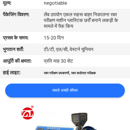
मूल्य:
negotiable
भ्रमण
पैकेजिंग विवरण:
लैब उपयोग एकल स्क्रू बाहर निकालना रबर
परीक्षण मशीन प्लास्टिक छर्रों बनाने लकड़ी के
गुणवत्ता
मामले में पैक किय
नियंत्रण
प्रसव के समय:
15-20 दिन
भुगतान शर्तें:
टी/टी, एल/सी, वेस्टर्न यूनियन
संपर्क
आपूर्ति की क्षमता:
प्रति माह 30 सेट
करें
हाई लाइट:
,
रबर परीक्षण उपकरणों
रबर कठोरता परीक्षक
समाचार
सबसे अच्छी कीमत
एक
उद्धरण
की