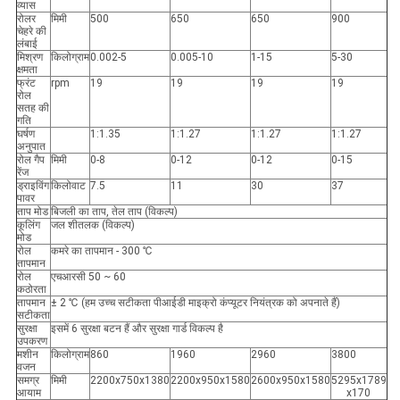
व्यास
रोलर
मिमी
500
650
650
900
चेहरे की
लंबाई
मिश्रण
किलोग्राम
0.002-5
0.005-10
1-15
5-30
क्षमता
फ्रंट
rpm
19
19
19
19
रोल
सतह की
गति
घर्षण
1:1.35
1:1.27
1:1.27
1:1.27
अनुपात
रोल गैप
मिमी
0-8
0-12
0-12
0-15
रेंज
ड्राइविंग
किलोवाट
7.5
11
30
37
पावर
ताप मोड
बिजली का ताप, तेल ताप (विकल्प)
कूलिंग
जल शीतलक (विकल्प)
मोड
रोल
कमरे का तापमान - 300 ℃
तापमान
रोल
एचआरसी 50 ~ 60
कठोरता
तापमान
± 2 ℃ (हम उच्च सटीकता पीआईडी ​​​​माइक्रो कंप्यूटर नियंत्रक को अपनाते हैं)
सटीकता
सुरक्षा
इसमें 6 सुरक्षा बटन हैं और सुरक्षा गार्ड विकल्प है
उपकरण
मशीन
किलोग्राम
860
1960
2960
3800
वजन
समग्र
मिमी
2200x750x1380
2200x950x1580
2600x950x1580
5295x1789
आयाम
x170