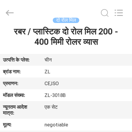
Zhongli
Instrument
Technology
Co.,
Ltd..
दो रोल मिल
All
Rights
रबर / प्लास्टिक दो रोल मिल 200 -
घर
Reserved.
400 मिमी रोलर व्यास
उत्पादों
उत्पत्ति के प्लेस:
चीन
वीडियो
ब्रांड नाम:
ZL
प्रमाणन:
CE,ISO
हमारे
मॉडल संख्या:
ZL-3018B
बारे
न्यूनतम आदेश
एक सेट
में
मात्रा:
मूल्य:
negotiable
कारखाना