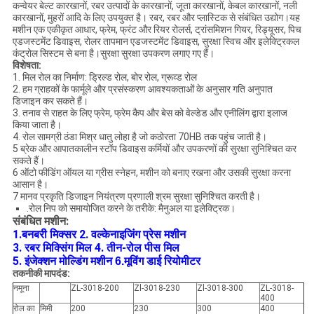
कन्वेयर बेल्ट कारखानों, रबर उत्पादों के कारखानों, जूता कारखानों, केबल कारखानों, नली
कारखानों, मुहरों आदि के लिए उपयुक्त है। रबर, रबर और प्लास्टिक से संबंधित उद्योग।यह
मशीन एक एकीकृत आधार, फ्रेम, फ्रंट और रियर रोलर्स, ट्रांसमिशन गियर, रिड्यूसर, पिच
एडजस्टमेंट डिवाइस, रोलर तापमान एडजस्टमेंट डिवाइस, सुरक्षा स्विच और इलेक्ट्रिकल
कंट्रोल सिस्टम से बना है।सुरक्षा सुरक्षा उपकरण लगाए गए हैं।
विशेषता:
1. मिल रोल का निर्माण: ड्रिल्ड रोल, बोर रोल, ग्रूव्ड रोल
2. हम ग्राहकों के फार्मूले और प्रसंस्करण आवश्यकताओं के अनुसार गति अनुपात
डिजाइन कर सकते हैं।
3. तनाव से राहत के लिए फ्रेम, फ्रेम कैप और बेस को वेल्डेड और एनीलिंग द्वारा इलाज
किया जाता है।
4. रोल सामग्री ठंडा मिश्र धातु लोहा है जो कठोरता 70HB तक पहुंच जाती है।
5 ब्रेक और आपातकालीन स्टॉप डिवाइस कर्मियों और उपकरणों की सुरक्षा सुनिश्चित कर
सकते हैं।
6 ऑटो फीडिंग ऑयल या ग्रीस स्नेहन, मशीन को बनाए रखना और उसकी सुरक्षा करना
आसान है।
7 मानव प्रकृति डिजाइन नियंत्रण प्रणाली श्रम सुरक्षा सुनिश्चित करती है।
.रोल निप को समायोजित करने के तरीके: मैनुअल या इलेक्ट्रिक।
संबंधित मशीन:
1.
2. वल्केनाइजिंग प्रेस मशीन
बनबरी मिक्सर
3. रबर मिक्सिंग मिल
4. तीन-रोल पीस मिल
5. इंजेक्शन मोल्डिंग मशीन
6.
मूविंग डाई रियोमीटर
तकनीकी मापदंड:
नमूना
ZL-3018-200
Zl-3018-230
Zl-3018-300
ZL-3018-
400
रोल का
मिमी
200
230
300
400