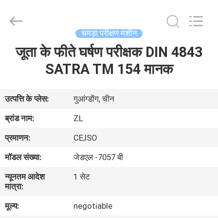
Zhongli
Instrument
Technology
Co.,
Ltd..
चमड़ा परीक्षण मशीन
All
Rights
जूता के फीते घर्षण परीक्षक DIN 4843
घर
Reserved.
SATRA TM 154 मानक
उत्पादों
उत्पत्ति के प्लेस:
गुआंग्डोंग, चीन
वीडियो
ब्रांड नाम:
ZL
प्रमाणन:
CE,ISO
हमारे
मॉडल संख्या:
जेडएल -7057 बी
बारे
न्यूनतम आदेश
1 सेट
में
मात्रा:
मूल्य:
negotiable
कारखाना