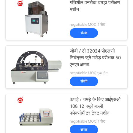
गतिशील पनरोक चमड़ा परीक्षण
मशीन
negotiable MOQ:1 सेट
संपर्क
जीबी / टी 32024 पीएलसी
नियंत्रण जूते मरोड़ परीक्षक 50
एनएम क्षमता
negotiable MOQ:एक सेट
संपर्क
कपड़े / चमड़े के लिए आईएसओ
108 12 नमूने बल्ली
फ्लेक्सोमीटर टेस्ट मशीन
negotiable MOQ:1 सेट
संपर्क