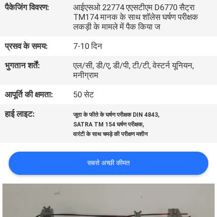
पैकेजिंग विवरण:
आईएसओ 22774 एएसटीएम D6770 सैट्रा
भ्रमण
TM174 मानक के साथ शॉलेस घर्षण परीक्षक
लकड़ी के मामले में पैक किया ज
गुणवत्ता
प्रसव के समय:
7-10 दिन
नियंत्रण
भुगतान शर्तें:
एल/सी, डी/ए, डी/पी, टी/टी, वेस्टर्न यूनियन,
मनीग्राम
संपर्क
आपूर्ति की क्षमता:
50 सेट
करें
हाई लाइट:
,
जूता के फीते के घर्षण परीक्षक DIN 4843
,
SATRA TM 154 घर्षण परीक्षक
वारंटी के साथ चमड़े की परीक्षण मशीन
समाचार
सबसे अच्छी कीमत
एक
उद्धरण
की