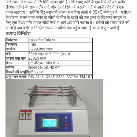
सिरे स्वाभाविक रूप से 25 मिमी अलग होते हैं। फिर बाएं फीते के एक सिरे को बाएं क्लैंप
(स्थिर क्लैंप) के साथ क्लैंप करें, और दूसरे सिरे को चरखी नाली में डालें, और नीचे एक
वजन लटकाएं। क्लैंपिंग बिंदु स्वाभाविक रूप से पहिया नाली से 35+5 मिमी दूर है। परीक्षण
के दौरान, चलने वाला क्लैंप दो फीतों के बीच के खंडों को एक दूसरे के खिलाफ रगड़ने के
लिए एक स्थिर गति से एक सीधी रेखा में आगे और पीछे चलता है। घर्षणों की संख्या दर्ज की
जाती है जब परीक्षण निर्दिष्ट संख्या में घर्षणों तक पहुँच जाता है या फीते टूट जाते हैं।
उत्पाद विनिर्देश:
नियंत्रक
टच स्क्रीन नियंत्रण
फिक्स्चर
4 सेट
काउंटर
0-999,999 चक्र
गति
60±6 चक्र प्रति मिनट (cpm)
लगाया गया भार
250±3 ग्राम
मोटर
एसी वेरिएबल-स्पीड मोटर
आयाम
लगभग 66×58×42 सेमी
बिजली की आपूर्ति
एसी 220V
अनुपालन मानक
DIN 4843, QB/T 2226, SATRA TM 154