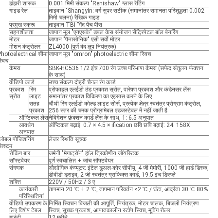
झंझरी शासक
0.001 मिमी संकल्प "Renishaw" ग्लास रेटिंग
गाइड रेल
ताइवान "Shangyin: वर्ग सुपर सटीक (समानांतर समानता परिशुद्धता 0.002
मिमी चलना) रैखिक गाइड
प्रमुख स्क्रू
ताइवान TBI ”गेंद पेंच पीस
सहनशीलता
जापान मूल "एनएसके" डबल केस संयोजन सेंट्रिपेटल बॉल बेयरिंग
मोटर
जापान "पैनासोनिक" एसी सर्वो मोटर
मोशन कंट्रोलर
ZL4000 (पूर्ण बंद लूप नियंत्रक)
Photoelectrical सीमा
जापान मूल "omron" photoelectric सीमा स्विच
्विच
कैमरा
SBK-HC536 1/2 इंच 700 रंग उच्च परिभाषा कैमरा (सफेद संतुलन फ़ंक्शन
के साथ)
वीडियो कार्ड
उच्च संकल्प दोहरी चैनल रंग कार्ड
प्रकाश
रिम
प्रोफाइल एलईडी ठंड प्रकाश स्रोत, पारेषण प्रकाश और कंडेनसर लेंस
स्रोत
लाइट
समानांतर प्रकाश विकिरण का एहसास करने के लिए
सतह
चौथी रिंग एलईडी कोल्ड लाइट सोर्स, प्रत्येक क्षेत्र स्वतंत्र प्रोग्राम कंट्रोल,
प्रकाश
256 स्तर की चमक प्रोग्रामेबल एडजस्टेबल में नहीं जाती है
ऑप्टिकल लेंस
नेविगेशन फ़ंक्शन कार्ड लेंस के साथ, 1: 6.5 अनुपात
आवर्धन
ऑप्टिकल बढ़ाई: 0.7 × 4.5 × ification छवि छवि बढ़ाई: 24: 158X
अनुपात
्लोबल पोजिशनिंग
लेजर स्थिति सूचक
िस्टम
रॉकिंग बार
जर्मनी "मेगाट्रॉन" हॉल त्रिकोणीय जॉयस्टिक
सॉफ्टवेयर
पूर्ण स्वचालित + जांच सॉफ्टवेयर
संगणक
औद्योगिक कंप्यूटर: इंटेल डुअल-कोर सीपीयू, 4 जी मेमोरी, 1000 जी हार्ड डिस्क,
डीवीडी ड्राइव, 2 जी स्वतंत्र ग्राफिक्स कार्ड, 19.5 इंच डिस्प्ले
शक्ति
220V / 50Hz / 3 ए
कार्यकारी
तापमान 20 ℃ + 2 ℃, तापमान परिवर्तन <2 ℃ / घंटा, आर्द्रता 30 ℃ 80%
परिस्थितियां
वीडियो उपकरण के
निर्मित स्विचन बिजली की आपूर्ति, नियंत्रक, मोटर चालक, बिजली नियंत्रण
लिए विशेष टेबल
स्विच, सूचक प्रकाश, आपातकालीन स्टॉप स्विच, मूविंग रोलर
गारंटी
12 महीने