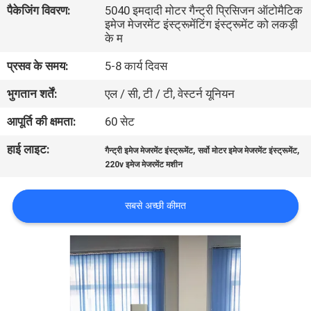
पैकेजिंग विवरण:
5040 इमदादी मोटर गैन्ट्री प्रिसिजन ऑटोमैटिक
भ्रमण
इमेज मेजरमेंट इंस्ट्रूमेंटिंग इंस्ट्रूमेंट को लकड़ी
के म
गुणवत्ता
प्रसव के समय:
5-8 कार्य दिवस
नियंत्रण
भुगतान शर्तें:
एल / सी, टी / टी, वेस्टर्न यूनियन
आपूर्ति की क्षमता:
60 सेट
संपर्क
हाई लाइट:
,
,
करें
गैन्ट्री इमेज मेजरमेंट इंस्ट्रूमेंट
सर्वो मोटर इमेज मेजरमेंट इंस्ट्रूमेंट
220v इमेज मेजरमेंट मशीन
समाचार
सबसे अच्छी कीमत
एक
उद्धरण
की