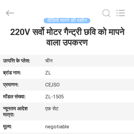
Zhongli
Instrument
Technology
Co.,
Ltd..
वीडियो मापने की मशीन
All
Rights
220V सर्वो मोटर गैन्ट्री छवि को मापने
घर
Reserved.
वाला उपकरण
उत्पादों
उत्पत्ति के प्लेस:
चीन
वीडियो
ब्रांड नाम:
ZL
प्रमाणन:
CE,ISO
हमारे
मॉडल संख्या:
ZL-1505
बारे
न्यूनतम आदेश
एक सेट
में
मात्रा:
मूल्य:
negotiable
कारखाना