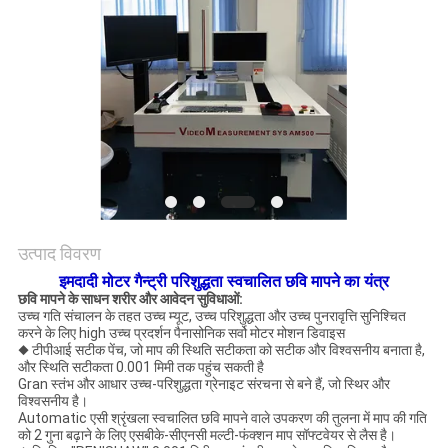
विनती
करे
VR
SHOW
SITEMAP
उत्पाद विवरण
PRIVACY
इमदादी मोटर गैन्ट्री परिशुद्धता स्वचालित छवि मापने का यंत्र
POLICY
छवि मापने के साधन शरीर और आवेदन सुविधाओं:
उच्च गति संचालन के तहत उच्च म्यूट, उच्च परिशुद्धता और उच्च पुनरावृत्ति सुनिश्चित
करने के लिए high उच्च प्रदर्शन पैनासोनिक सर्वो मोटर मोशन डिवाइस
◆ टीपीआई सटीक पेंच, जो माप की स्थिति सटीकता को सटीक और विश्वसनीय बनाता है,
और स्थिति सटीकता 0.001 मिमी तक पहुंच सकती है
Gran स्तंभ और आधार उच्च-परिशुद्धता ग्रेनाइट संरचना से बने हैं, जो स्थिर और
विश्वसनीय है।
Automatic एसी श्रृंखला स्वचालित छवि मापने वाले उपकरण की तुलना में माप की गति
को 2 गुना बढ़ाने के लिए एसबीके-सीएनसी मल्टी-फंक्शन माप सॉफ्टवेयर से लैस है।