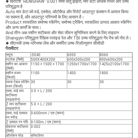
◆ ब्रिटिश "RENISHAW" 0.001 मिमी धातु झंझरी, माप डेटा अधिक स्थिर और उच्च
परिशुद्धता है
Auto माप डेटा को वर्ड, एक्सेल, ऑटोकैड और रिपोर्ट आउटपुट फ़ंक्शन में आयात किया
जा सकता है, और आउटपुट परिणामों के लिए आसान है।
Product स्वचालित समोच्च स्कैनिंग, समोच्च ट्रैकिंग, स्वचालित उत्पाद आकार स्कैनिंग
और अन्य कार्यों के साथ।
And तीन-अक्ष मशीन सटीकता और सेवा जीवन सुनिश्चित करने के लिए ताइवान
Shangyin परिशुद्धता रैखिक स्लाइड रेल और TBI उच्च परिशुद्धता गेंद पेंच को गोद ले।
◆ सीएनसी उच्च-परिभाषा लेंस और समर्पित उच्च-रिज़ॉल्यूशन सीसीडी
पैरामीटर:
नमूना
-5040
6050
8060
स्ट्रोक (मिमी)
500X400X200
600x500x200
800x600x200
मशीन का आकार
1150 × 1500 × 1700
1250x1700x1700
1425x2100x1700
(मिमी)
मशीन वजन
1100
1450
1800
(किलो)
ग्लास टेबल लोडिंग
30
30
30
वजन (किलो)
एक्स, वाई माप
3.0 + L / 200
सटीकता
(माइक्रोन)
Z माप सटीकता
5.0 + L / 200
(माइक्रोन)
एक्स, वाई एक्सल
0-600mm / एस (चयन)
रन स्पीड
Z एक्सल रन गति
0-100m / एस (चयन)
दोहराया सटीकता
0.002
(मिमी)
ऑपरेशन मोड
सॉफ्टवेयर