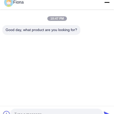
Fiona
"एलसीडी प्रीमियम गुणवत्ता फ्लेक्सोमीटर चमड़ा परीक्षण मशीन"
10:47 PM
"SATRA TM171 प्रीमियम क्वालिटी फ्लेक्सिंग लेदर डायनामिक वाटरप्रूफ
पेनेट्रेशन मापने का उपकरण"
Good day, what product are you looking for?
लोकप्रिय श्रेणियां
सभी
रबर परीक्षण मशीन
वल्केनाइजिंग प्रेस मशीन
दो रोल मिल
यूनिवर्सल परीक्षण मशीन
बनबरी मिक्सर
तन्यता परीक्षण मशीन
धातु डिटेक्टर मशीन
पर्यावरण परीक्षण के चैम्बर