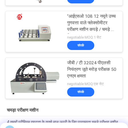
"आईएसओ 108 12 नमूने उच्च
गुणवत्ता वाले फ्लेक्सोमीटर
परीक्षण मशीन कपड़े / चमड़े के
लिए""
negotiable MOQ:1 सेट
संपर्क
जीबी / टी 32024 पीएलसी
नियंत्रण जूते मरोड़ परीक्षक 50
एनएम क्षमता
negotiable MOQ:एक सेट
संपर्क
चमड़ा परीक्षण मशीन
4 समूहों प्रीमियम गुणवत्ता के कच्चे माल ऊपरी के लिए पारगम्यता चमड़े परीक्षण मशीन,
6 अंक एलसीडी डिस्प्ले"