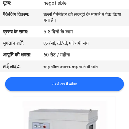
मूल्य:
negotiable
भ्रमण
पैकेजिंग विवरण:
बल्ली पेर्ममीटर को लकड़ी के मामले में पैक किया
गया है।
गुणवत्ता
प्रसव के समय:
5-8 दिनों के काम
नियंत्रण
भुगतान शर्तें:
एल/सी, टी/टी, पश्चिमी संघ
संपर्क
आपूर्ति की क्षमता:
60 सेट / महीना
करें
हाई लाइट:
,
चमड़ा परीक्षण उपकरण
चमड़ा मापने की मशीन
समाचार
सबसे अच्छी कीमत
एक
उद्धरण
की