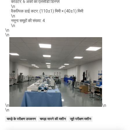
काउंटर: 6 अंकों का एलसीडी डिस्प्ले
\n
वैकल्पिक डाई कटर: (110±1) मिमी × (40±1) मिमी
\n
नमूना समूहों की संख्या: 4
\n
\n
\n
\n
\n
\n
चमड़े के परीक्षण उपकरण
चमड़ा मापने की मशीन
जूते परीक्षण मशीन