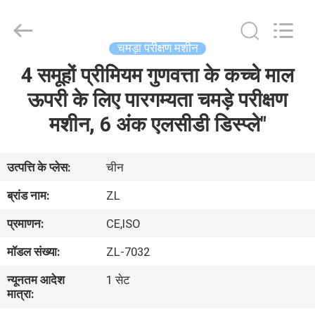
Zhongli
Instrument
Technology
Co.,
Ltd..
चमड़ा परीक्षण मशीन
All
Rights
4 समूहों प्रीमियम गुणवत्ता के कच्चे माल
घर
Reserved.
ऊपरी के लिए पारगम्यता चमड़े परीक्षण
उत्पादों
मशीन, 6 अंक एलसीडी डिस्प्ले"
वीडियो
उत्पत्ति के प्लेस:
चीन
ब्रांड नाम:
ZL
हमारे
प्रमाणन:
CE,ISO
बारे
मॉडल संख्या:
ZL-7032
में
न्यूनतम आदेश
1 सेट
मात्रा:
कारखाना