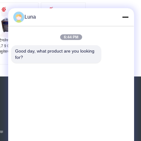
Luna
6:44 PM
्टेनलेस स्टील एएसटीएम डी
BS-3144\u200b प्रीमियम
17 9 0 के साथ जूते थर्मल
क्वालिटी फ्लेक्सिंग लेदर
Good day, what product are you looking 
्सुलेशन चमड़ा परीक्षण मशीन
डायनामिक वाटरप्रूफ
for?
पेनेट्रेशन टेस्टिंग मशीन
एक बोली का अनुरोध
भेजें
sgs
ाजक
E-Mail
साइट मैप
|