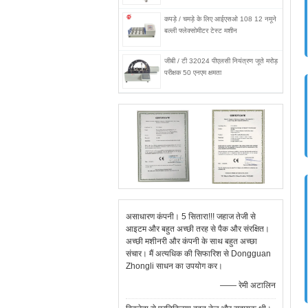
कपड़े / चमड़े के लिए आईएसओ 108 12 नमूने
बल्ली फ्लेक्सोमीटर टेस्ट मशीन
जीबी / टी 32024 पीएलसी नियंत्रण जूते मरोड़
परीक्षक 50 एनएम क्षमता
असाधारण कंपनी। 5 सितारा!!! जहाज तेजी से
आइटम और बहुत अच्छी तरह से पैक और संरक्षित।
अच्छी मशीनरी और कंपनी के साथ बहुत अच्छा
संचार। मैं अत्यधिक की सिफारिश से Dongguan
Zhongli साधन का उपयोग कर।
—— रेमी अटालिन