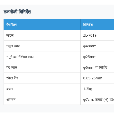
तकनीकी विनिर्देश
पैरामीटर
विनिर्देश
मॉडल
ZL-7019
नमूना व्यास
φ48mm
नमूने का निश्चित व्यास
φ25mm
गेंद व्यास
φ6mm या निर्दिष्ट
स्केल रेंज
0.05-25mm
वजन
1.3kg
आयतन
φ7cm, ऊंचाई (H) 1