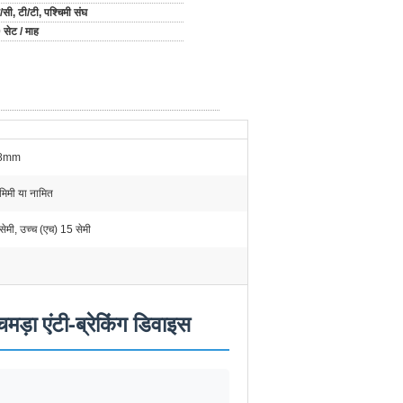
/सी, टी/टी, पश्चिमी संघ
 सेट / माह
8mm
िमी या नामित
ेमी, उच्च (एच) 15 सेमी
मड़ा एंटी-ब्रेकिंग डिवाइस