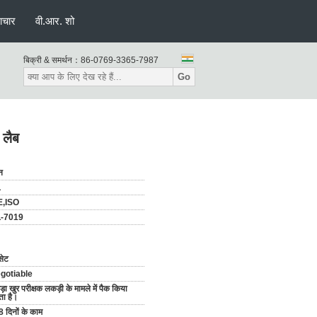
ाचार
वी.आर. शो
बिक्री & समर्थन：
86-0769-3365-7987
Go
 लैब
न
L
E,ISO
L-7019
सेट
gotiable
़ा खुर परीक्षक लकड़ी के मामले में पैक किया
ता है।
8 दिनों के काम