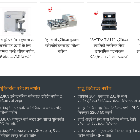
समूहों प्रीमियम गुणवत्ता के
"एलसीडी प्रीमियम गुणवत्ता
"SATRA TM171 प्रीमियम
स
कच्चे माल ऊपरी के लिए
फ्लेक्सोमीटर चमड़ा परीक्षण
क्वालिटी फ्लेक्सिंग लेदर
गम्यता चमड़े परीक्षण मशीन,
मशीन"
डायनामिक वाटरप्रूफ
इन
6 अंक एलसीडी डिस्प्ले"
पेनेट्रेशन मापने का उपकरण"
यूनिवर्सल परीक्षण मशीन
धातु डिटेक्टर मशीन
20KN इलेक्ट्रॉनिक यूनिवर्सल टेस्टिंग मशीन टू
एसयूएस 304 / एसयूएस 201 के साथ
कॉलम सर्वो टाइप
फार्मास्युटिकल / केमिकल्स मेटल डिटेक्टर मशीन
इलेक्ट्रो - हाइड्रोलिक डिजिटल कंक्रीट संपीड़न
कपड़ा / तकिया सुई मेटल डिटेक्टर मशीन PLC
परीक्षण मशीन
नियंत्रण 220V 50 हर्ट्ज
300KN कंप्यूटर सर्वो मोटर तन्य शक्ति यूनिवर्सल
हवाई अड्डे के लिए एक्स रे बैगेज स्कैनर, रेलवे
टेस्टिंग मशीन
स्टेशन कन्वेयर मेटल डिटेक्टर
इलेक्ट्रॉनिक रबड़ तन्यता परीक्षण मशीन, 5 केएन
प्लास्टिक उद्योग गुरुत्वाकर्षण गिरावट धातु विभ
फैब्रिक वस्त्र परीक्षण मशीन
मशीन समर्थन OEM सेवा