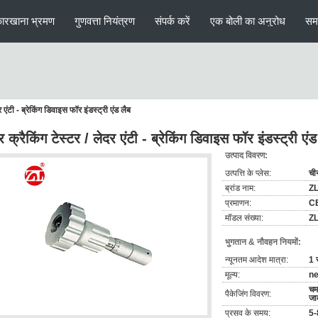
ारखाना भ्रमण
गुणवत्ता नियंत्रण
संपर्क करें
एक बोली का अनुरोध
सम
र एंटी - ब्रेकिंग डिवाइस फॉर इंडस्ट्री एंड लैब
र क्रैकिंग टेस्टर / लेदर एंटी - ब्रेकिंग डिवाइस फॉर इंडस्ट्री एंड
उत्पाद विवरण:
उत्पत्ति के प्लेस:
ची
ब्रांड नाम:
Z
प्रमाणन:
C
मॉडल संख्या:
Z
भुगतान & नौवहन नियमों:
न्यूनतम आदेश मात्रा:
1 
मूल्य:
ne
चमड
पैकेजिंग विवरण:
जा
प्रसव के समय:
5-