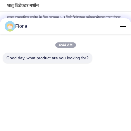
धातु डिटेक्टर मशीन
खाद्य रासायनिक उद्योग के लिए प्रयुक्त 50 मिमी डिटेक्शन संवेदनशीलता पाइप मेटल
डिटेक्टर
Fiona
"ठोस SUS304 संरचना कन्वेयर बेल्ट चेक वेजिंग सिस्टम मशीन"
4:44 AM
"औद्योगिक स्वचालन पीएलसी और 7 एचएमआई के साथ उच्च सटीकता और स्थिरता
जांच वजन स्केल"
Good day, what product are you looking for?
लोकप्रिय श्रेणियां
सभी
रबर परीक्षण मशीन
वल्केनाइजिंग प्रेस मशीन
दो रोल मिल
यूनिवर्सल परीक्षण मशीन
बनबरी मिक्सर
तन्यता परीक्षण मशीन