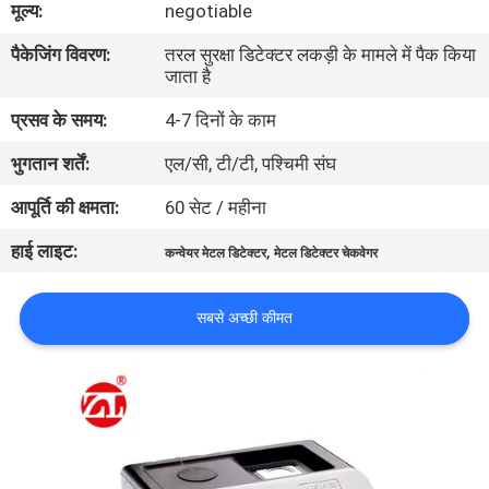
मूल्य:
negotiable
भ्रमण
पैकेजिंग विवरण:
तरल सुरक्षा डिटेक्टर लकड़ी के मामले में पैक किया
जाता है
गुणवत्ता
प्रसव के समय:
4-7 दिनों के काम
नियंत्रण
भुगतान शर्तें:
एल/सी, टी/टी, पश्चिमी संघ
संपर्क
आपूर्ति की क्षमता:
60 सेट / महीना
करें
हाई लाइट:
,
कन्वेयर मेटल डिटेक्टर
मेटल डिटेक्टर चेकवेगर
समाचार
सबसे अच्छी कीमत
एक
उद्धरण
की