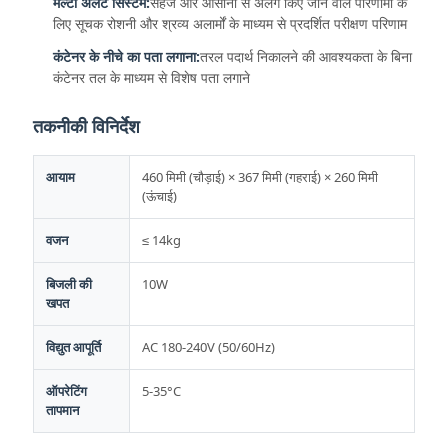
मल्टी अलर्ट सिस्टम:
सहज और आसानी से अलग किए जाने वाले परिणामों के
लिए सूचक रोशनी और श्रव्य अलार्मों के माध्यम से प्रदर्शित परीक्षण परिणाम
कंटेनर के नीचे का पता लगाना:
तरल पदार्थ निकालने की आवश्यकता के बिना
कंटेनर तल के माध्यम से विशेष पता लगाने
तकनीकी विनिर्देश
आयाम
460 मिमी (चौड़ाई) × 367 मिमी (गहराई) × 260 मिमी
(ऊंचाई)
वजन
≤ 14kg
बिजली की
10W
खपत
विद्युत आपूर्ति
AC 180-240V (50/60Hz)
ऑपरेटिंग
5-35°C
तापमान