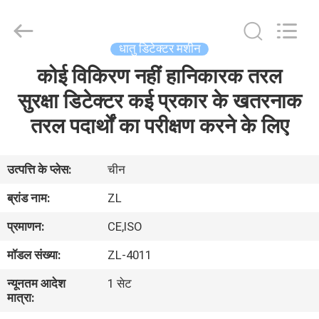
Zhongli
Instrument
Technology
Co.,
Ltd..
धातु डिटेक्टर मशीन
All
Rights
कोई विकिरण नहीं हानिकारक तरल
घर
Reserved.
सुरक्षा डिटेक्टर कई प्रकार के खतरनाक
उत्पादों
तरल पदार्थों का परीक्षण करने के लिए
वीडियो
उत्पत्ति के प्लेस:
चीन
ब्रांड नाम:
ZL
हमारे
प्रमाणन:
CE,ISO
बारे
मॉडल संख्या:
ZL-4011
में
न्यूनतम आदेश
1 सेट
मात्रा:
कारखाना