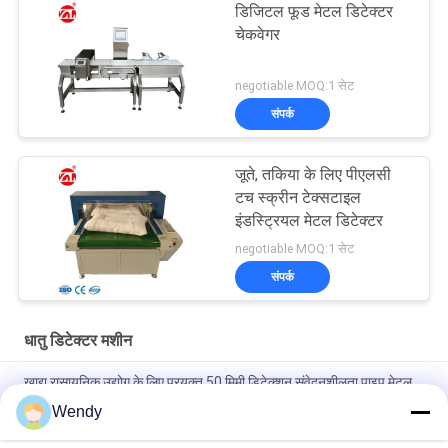
डिजिटल फूड मेटल डिटेक्टर
चेकवेगर
negotiable MOQ:1 सेट
संपर्क
जूते, तकिया के लिए पीएलसी
टच स्क्रीन टेक्सटाइल
इंडस्ट्रियल मेटल डिटेक्टर
negotiable MOQ:1 सेट
संपर्क
धातु डिटेक्टर मशीन
खाद्य रासायनिक उद्योग के लिए प्रयुक्त 50 मिमी डिटेक्शन संवेदनशीलता पाइप मेटल
डिटेक्टर
Wendy
"ठोस SUS304 संरचना कन्वेयर बेल्ट चेक वेजिंग सिस्टम मशीन"