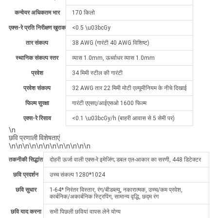
कन्वेयर अधिकतम भार
170 किलो
एक्स-रे प्रति निरीक्षण खुराक
<0.5 \u03bcGy
तार संकल्प
38 AWG (गारंटी 40 AWG विशिष्ट)
स्थानिक संकल्प स्तर
व्यास 1.0mm, ऊर्ध्वाधर व्यास 1.0mm
प्रवेश
34 मिमी स्टील की गारंटी
प्रवेश संकल्प
32 AWG तार 22 मिमी मोटी एल्यूमीनियम के नीचे दिखाई
फिल्म सुरक्षा
गारंटी एएसए/आईएसओ 1600 फिल्म
एक्स-रे रिसाव
<0.1 \u03bcGy/h (बाहरी आवास से 5 सेमी पर)
\n
छवि प्रणाली विशेषताएं
\n\n\n\n\n\n\n\n\n\n\n\n
तकनीकी सिद्धांत
दोहरी ऊर्जा वाली एक्स-रे इमेजिंग; डबल एल-आकार का सरणी, 448 डिटेक्टर
छवि प्रदर्शन
उच्च संकल्प 1280*1024
छवि सुधार
1-64* निरंतर विस्तार, रंग/बीडब्ल्यू, नकारात्मक, उच्च/कम प्रवेश,
कार्बनिक/अकार्बनिक स्ट्रिपिंग, सामान्य वृद्धि, छद्म रंग
छवि याद करना
सभी पिछली छवियां वापस लेने योग्य