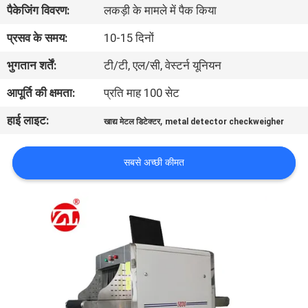
पैकेजिंग विवरण:
लकड़ी के मामले में पैक किया
भ्रमण
प्रसव के समय:
10-15 दिनों
गुणवत्ता
भुगतान शर्तें:
टी/टी, एल/सी, वेस्टर्न यूनियन
नियंत्रण
आपूर्ति की क्षमता:
प्रति माह 100 सेट
हाई लाइट:
,
खाद्य मेटल डिटेक्टर
metal detector checkweigher
संपर्क
करें
सबसे अच्छी कीमत
समाचार
एक
उद्धरण
की