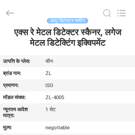
Zhongli
Instrument
Technology
Co.,
Ltd..
धातु डिटेक्टर मशीन
All
Rights
एक्स रे मेटल डिटेक्टर स्कैनर, लगेज
घर
Reserved.
मेटल डिटेक्टिंग इक्विपमेंट
उत्पादों
उत्पत्ति के प्लेस:
चीन
वीडियो
ब्रांड नाम:
ZL
प्रमाणन:
ISO
हमारे
मॉडल संख्या:
ZL-4005
बारे
न्यूनतम आदेश
1 सेट
में
मात्रा:
मूल्य:
negotiable
कारखाना