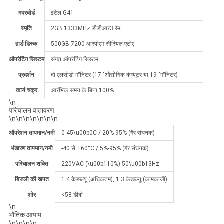
मदरबोर्ड
इंटेल G41
स्मृति
2GB 1333MHz डीडीआर3 रैम
हार्ड डिस्क
500GB 7200 आरपीएम सीरियल एटीए
ऑपरेटिंग सिस्टम
संगत ऑपरेटिंग सिस्टम
प्रदर्शन
दो एलसीडी मॉनिटर (17 "औद्योगिक कंप्यूटर या 19 "मॉनिटर)
कार्य चक्र
आरंभिक समय के बिना 100%
\n
परिचालन वातावरण
\n\n\n\n\n\n\n
ऑपरेशन तापमान/नमी
0-45\u00b0C / 20%-95% (गैर संघनक)
भंडारण तापमान/नमी
-40 से +60°C / 5%-95% (गैर संघनक)
परिचालन शक्ति
220VAC (\u00b110%) 50\u00b13Hz
बिजली की खपत
1.4 केडब्ल्यू (अधिकतम), 1.3 केडब्ल्यू (कामकाजी)
शोर
<58 डीबी
\n
भौतिक आयाम
\n\n\n\n