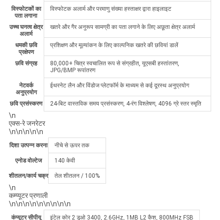
विस्फोटकों का
विस्फोटक अलार्म और परमाणु संख्या हस्ताक्षर द्वारा हाइलाइट
पता लगाना
उच्च घनत्व क्षेत्र
खतरे और गैर अनुरूप सामग्री का पता लगाने के लिए अछूता क्षेत्र अलार्म
अलार्म
धमकी छवि
प्रशिक्षण और मूल्यांकन के लिए काल्पनिक खतरे की छवियां डालें
प्रक्षेपण
छवि संग्रह
80,000+ चित्र स्वचालित रूप से संग्रहीत, यूएसबी हस्तांतरण,
JPG/BMP रूपांतरण
नेटवर्क
ईथरनेट लैन और विंडोज प्लेटफॉर्म के माध्यम से कई दूरस्थ अनुप्रयोग
अनुप्रयोग
छवि प्रसंस्करण
24-बिट वास्तविक समय प्रसंस्करण, 4-रंग विश्लेषण, 4096 ग्रे स्तर स्मृति
\n
एक्स-रे जनरेटर
\n\n\n\n\n
दिशा उत्पन्न करना
नीचे से ऊपर तक
एनोड वोल्टेज
140 केवी
शीतलन/कार्य चक्र
तेल शीतलन / 100%
\n
कम्प्यूटर प्रणाली
\n\n\n\n\n\n\n\n\n
कंप्यूटर सीपीयू
इंटेल कोर 2 डुओ 3400, 2.6GHz, 1MB L2 कैश, 800MHz FSB