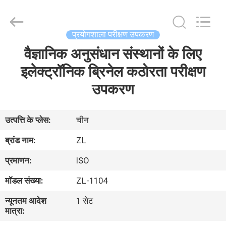
Zhongli
Instrument
Technology
Co.,
Ltd..
प्रयोगशाला परीक्षण उपकरण
All
Rights
वैज्ञानिक अनुसंधान संस्थानों के लिए
घर
Reserved.
इलेक्ट्रॉनिक ब्रिनेल कठोरता परीक्षण
उत्पादों
उपकरण
वीडियो
उत्पत्ति के प्लेस:
चीन
ब्रांड नाम:
ZL
हमारे
प्रमाणन:
ISO
बारे
मॉडल संख्या:
ZL-1104
में
न्यूनतम आदेश
1 सेट
मात्रा:
कारखाना