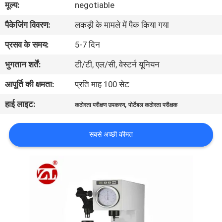
मूल्य:
negotiable
भ्रमण
पैकेजिंग विवरण:
लकड़ी के मामले में पैक किया गया
गुणवत्ता
प्रसव के समय:
5-7 दिन
नियंत्रण
भुगतान शर्तें:
टी/टी, एल/सी, वेस्टर्न यूनियन
आपूर्ति की क्षमता:
प्रति माह 100 सेट
संपर्क
हाई लाइट:
,
कठोरता परीक्षण उपकरण
पोर्टेबल कठोरता परीक्षक
करें
सबसे अच्छी कीमत
समाचार
एक
उद्धरण
की