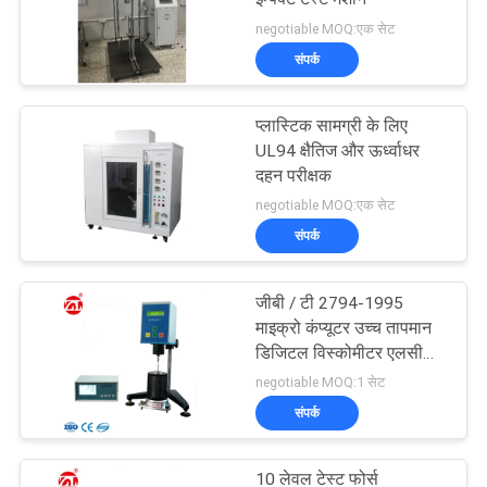
negotiable MOQ:एक सेट
संपर्क
प्लास्टिक सामग्री के लिए
UL94 क्षैतिज और ऊर्ध्वाधर
दहन परीक्षक
negotiable MOQ:एक सेट
संपर्क
जीबी / टी 2794-1995
माइक्रो कंप्यूटर उच्च तापमान
डिजिटल विस्कोमीटर एलसीडी
स्क्रीन
negotiable MOQ:1 सेट
संपर्क
10 लेवल टेस्ट फोर्स