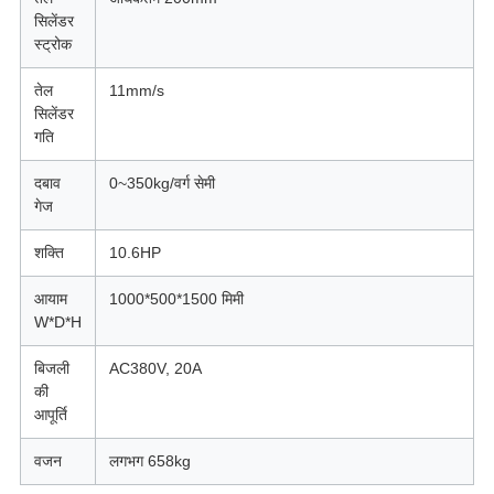
सिलेंडर
स्ट्रोक
तेल
11mm/s
सिलेंडर
गति
दबाव
0~350kg/वर्ग सेमी
गेज
शक्ति
10.6HP
आयाम
1000*500*1500 मिमी
W*D*H
बिजली
AC380V, 20A
की
आपूर्ति
वजन
लगभग 658kg