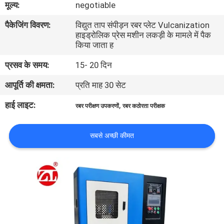
मूल्य:
negotiable
भ्रमण
पैकेजिंग विवरण:
विद्युत ताप संपीड़न रबर प्लेट Vulcanization
हाइड्रोलिक प्रेस मशीन लकड़ी के मामले में पैक
गुणवत्ता
किया जाता ह
नियंत्रण
प्रसव के समय:
15- 20 दिन
आपूर्ति की क्षमता:
प्रति माह 30 सेट
संपर्क
हाई लाइट:
,
रबर परीक्षण उपकरणों
रबर कठोरता परीक्षक
करें
सबसे अच्छी कीमत
समाचार
एक
उद्धरण
की