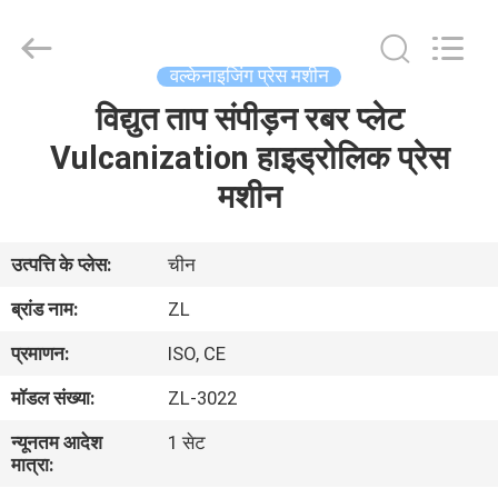
Zhongli
Instrument
Technology
Co.,
Ltd..
वल्केनाइजिंग प्रेस मशीन
All
Rights
विद्युत ताप संपीड़न रबर प्लेट
घर
Reserved.
Vulcanization हाइड्रोलिक प्रेस
उत्पादों
मशीन
वीडियो
उत्पत्ति के प्लेस:
चीन
ब्रांड नाम:
ZL
हमारे
प्रमाणन:
ISO, CE
बारे
मॉडल संख्या:
ZL-3022
में
न्यूनतम आदेश
1 सेट
मात्रा:
कारखाना