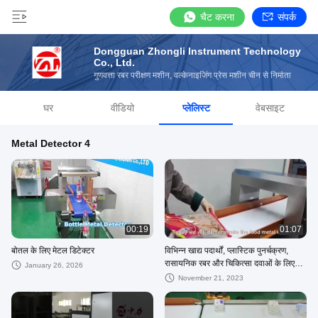
चैट करना
संपर्क
Dongguan Zhongli Instrument Technology
Co., Ltd.
गुणवत्ता रबर परीक्षण मशीन, वल्केनाइजिंग प्रेस मशीन चीन से निर्माता
घर
वीडियो
प्लेलिस्ट
वेबसाइट
Metal Detector 4
00:19
01:07
बोतल के लिए मेटल डिटेक्टर
विभिन्न खाद्य पदार्थों, प्लास्टिक पुनर्चक्रण,
रासायनिक रबर और चिकित्सा दवाओं के लिए
January 26, 2026
धातु डिटेक्टर
November 21, 2023