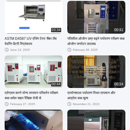
03:34
00:41
ASTM D4587 UV एजिंग टेस्ट चैंबर लैब
गतिशील ओजोन उम्र बढ़ने पर्यावरण परीक्षण कक्ष
वेदरिंग बैटरी स्प्रिंकलर
ओजोन जनरेटर उपलब्ध
June 13, 2025
February 28, 2025
00:44
00:34
प्रोग्राम करने योग्य तापमान परिवर्तन परीक्षण
प्रयोगशाला पर्यावरण स्थिर तापमान और
कक्ष थर्मल चक्र रैखिक तेजी से
आर्द्रता कक्ष मूल्य
February 27, 2025
November 21, 2023