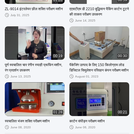
01:28
00:59
ZL-9014 इंटरलेयर छील शक्ति परीक्षण मशीन
एएसटीएम डी 2210 बुद्धिमान पैकिंग कार्टन टूटने
की ताकत परीक्षण उपकरण
July 31, 2025
June 14, 2025
00:19
00:30
पूर्ण स्वचालित चार रंगीन स्याही प्रूफिंग मशीन,
पैकेजिंग उत्पाद के लिए 150 किलोग्राम लोड
रंग प्रदर्शन उपकरण
डिजिटल सिमुलेशन परिवहन कंपन परीक्षण मशीन
June 13, 2025
August 01, 2023
01:28
00:21
स्वचालित भंजन शक्ति परीक्षण मशीन
कार्टन संपीड़न परीक्षण मशीन
June 08, 2020
June 06, 2020