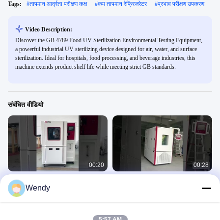
Tags:
#
तापमान आर्द्रता परीक्षण कक्ष
#
कम तापमान रेफ्रिजरेटर
#
प्रभाव परीक्षण उपकरण
Video Description:
Discover the GB 4789 Food UV Sterilization Environmental Testing Equipment,
a powerful industrial UV sterilizing device designed for air, water, and surface
sterilization. Ideal for hospitals, food processing, and beverage industries, this
machine extends product shelf life while meeting strict GB standards.
संबंधित वीडियो
00:20
00:28
ISO 20653 IEC60529 IEC 6059 रेन
प्रोग्रामेबल पर्यावरणीय उच्च और निम्न तापमान
Wendy
टेस्ट चैंबर IPX3 IPX4 IPX5 IPX6 के साथ
आर्द्रता जलवायु परीक्षण कक्ष
Environmental 6
Environmental 6
September 12, 2025
August 08, 2025
5:57 AM