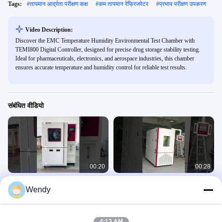
Tags:
#
तापमान आर्द्रता परीक्षण कक्ष
#
कम तापमान रेफ्रिजरेटर
#
प्रभाव परीक्षण उपकरण
Video Description:
Discover the EMC Temperature Humidity Environmental Test Chamber with
TEMI800 Digital Controller, designed for precise drug storage stability testing.
Ideal for pharmaceuticals, electronics, and aerospace industries, this chamber
ensures accurate temperature and humidity control for reliable test results.
संबंधित वीडियो
00:20
00:28
ISO 20653 IEC60529 IEC 6059 रेन
प्रोग्रामेबल पर्यावरणीय उच्च और निम्न तापमान
Wendy
टेस्ट चैंबर IPX3 IPX4 IPX5 IPX6 के साथ
आर्द्रता जलवायु परीक्षण कक्ष
Environmental 6
Environmental 6
September 12, 2025
August 08, 2025
4:13 AM