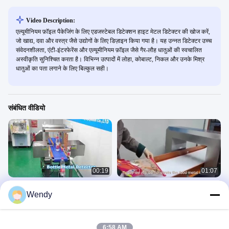
Video Description:
एल्यूमीनियम फ़ॉइल पैकेजिंग के लिए एडजस्टेबल डिटेक्शन हाइट मेटल डिटेक्टर की खोज करें,
जो खाद्य, दवा और वस्त्र जैसे उद्योगों के लिए डिज़ाइन किया गया है। यह उन्नत डिटेक्टर उच्च
संवेदनशीलता, एंटी-इंटरफेरेंस और एल्यूमीनियम फ़ॉइल जैसे गैर-लौह धातुओं की स्वचालित
अस्वीकृति सुनिश्चित करता है। विभिन्न उत्पादों में लोहा, कोबाल्ट, निकल और उनके मिश्र
धातुओं का पता लगाने के लिए बिल्कुल सही।
संबंधित वीडियो
00:19
01:07
बोतल के लिए मेटल डिटेक्टर
विभिन्न खाद्य पदार्थों, प्लास्टिक पुनर्चक्रण,
Wendy
रासायनिक रबर और चिकित्सा दवाओं के लिए धातु
Metal Detector 4
डिटेक्टर
Metal Detector 4
January 26, 2026
November 21, 2023
6:58 AM